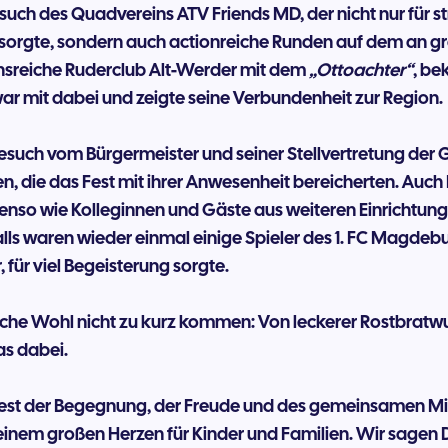
esuch des Quadvereins ATV Friends MD, der nicht nur für 
sorgte, sondern auch actionreiche Runden auf dem an 
onsreiche Ruderclub Alt-Werder mit dem
„Ottoachter“
, be
r mit dabei und zeigte seine Verbundenheit zur Region.
Besuch vom Bürgermeister und seiner Stellvertretung der
, die das Fest mit ihrer Anwesenheit bereicherten. Auch 
benso wie Kolleginnen und Gäste aus weiteren Einrichtun
ls waren wieder einmal einige Spieler des 1. FC Magdebu
 für viel Begeisterung sorgte.
bliche Wohl nicht zu kurz kommen: Von leckerer Rostbratw
s dabei.
 Fest der Begegnung, der Freude und des gemeinsamen M
inem großen Herzen für Kinder und Familien. Wir sagen D