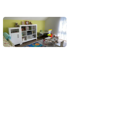
Herkunftsfamilie bei positiver Prognose
selbstverständlich konstruktiv begleitet wird.
Plätze
Offene Plätze in dieser Einrichtung
0
Plätze vorhanden