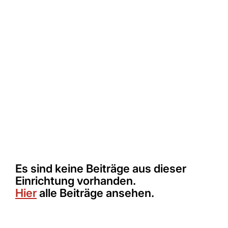
Förderung der eigenen Entwicklung erlebt. Es ist die
Kernaufgabe der Bezugspersonen, dem Kleinkind
einen Rahmen der Fürsorge zu geben, welcher dem
Entwicklungsstand und dem Entwicklungsbedarf
des Kindes entspricht.
Es sind keine Beiträge aus dieser
Einrichtung vorhanden.
Hier
alle Beiträge ansehen.