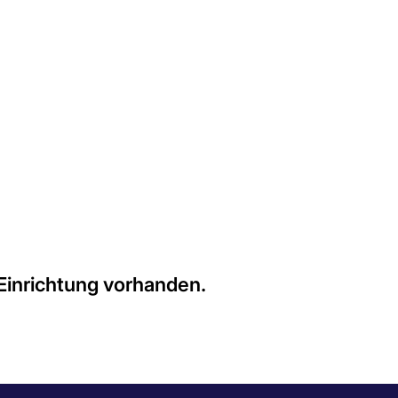
wurde.
um die Uhr geöffnet.
 Einrichtung vorhanden.