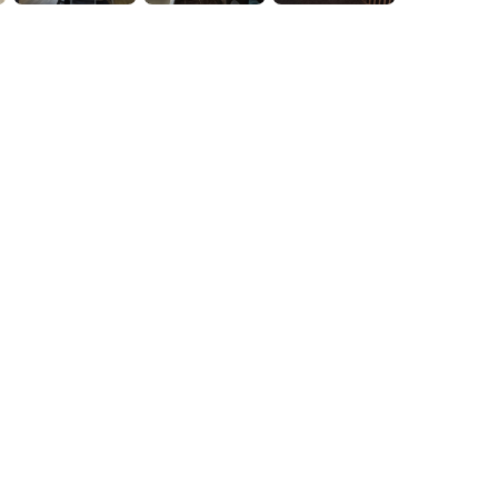
ätze in
nrichtung
n