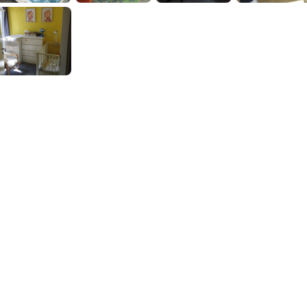
Plätze
r/-in
Offene Pl
dort
dieser Ei
0
Plätze vorhande