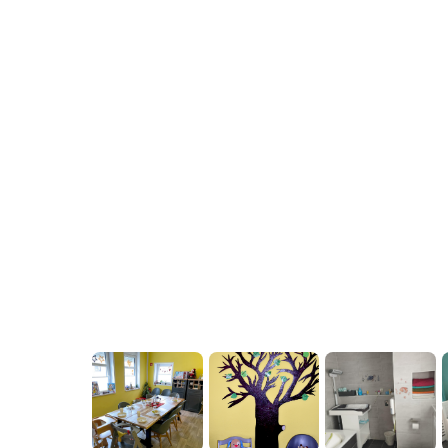
Wolmirstedt ist eine Stadt im Landkrei
der Landeshauptstadt Magdeburg entfer
Durch die Nähe zur B 189, die A 14, A
Zuganbindung (Magdeburg – Sten
Wolmirstedt verkehrstechnisch sehr gün
Aktuell leben ca. 11.800 Einwohner in W
Zusammenschluss mit den Orten Elbeu,
Glindenberg, stehen den Kin
Kindertageseinrichtungen zur Verfügung
Sekundarschulen, eine Förderschule un