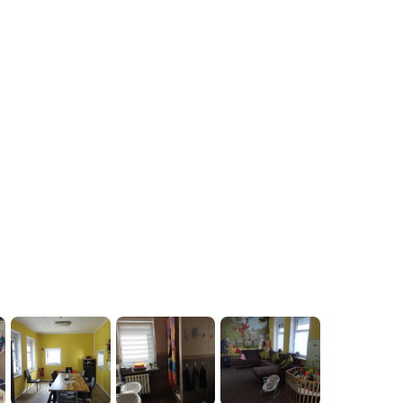
ür Sozialpädagogik befindet sich im Ort.
Stadt wird durch verschiedenste
eichert. Es gibt diverse altersspezifische
bad, eine Bibliothek, ein Bildungs- und
 durch die Angebote verschiedenster
inder beispielsweise tanzen, reiten, zur
r oder auch zum Fußball oder Parcours.