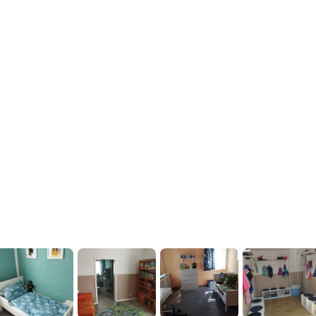
s Börde, ca. 15 km von
Auch die Fachschule f
nt.
Das Angebot der 
 2 und einer direkten
Freizeitaktivitäten ber
dal – Uelzen), ist
Spielplätze, ein Frei
stig gelegen.
Freizeitzentrum und
olmirstedt. Durch einen
Vereine, können die K
 Fahrsleben, Mose und
freiwilligen Feuerweh
dern insgesamt 7
, jeweils 2 Grund- und
d ein Gymnasium.