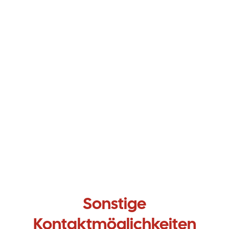
Kindergarten oder Schule?
Erste Infos und weitere Absprachen
Ich akzeptiere die
Datenschutzerklärung
Sonstige
Kontaktmöglichkeiten